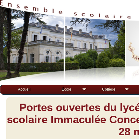
Accueil
École
Collège
Portes ouvertes du lyc
scolaire Immaculée Concep
28 