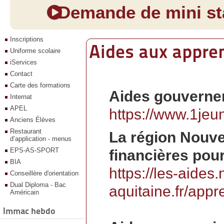
Demande de mini sta
Inscriptions
Aides aux appren
Uniforme scolaire
iServices
Contact
Carte des formations
Aides gouverne
Internat
APEL
https://www.1jeu
Anciens Élèves
Restaurant
La région Nouve
d’application - menus
EPS-AS-SPORT
financières pour
BIA
https://les-aides.
Conseillère d'orientation
Dual Diploma - Bac
aquitaine.fr/appr
Américain
Immac hebdo