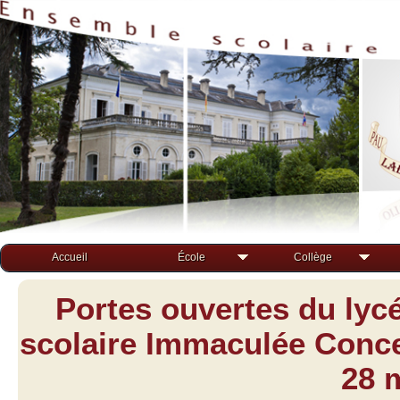
Accueil
École
Collège
Portes ouvertes du lyc
scolaire Immaculée Concep
28 