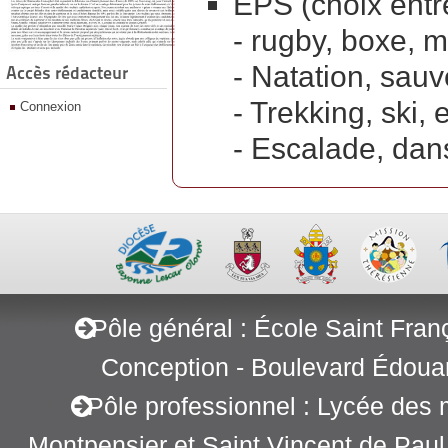
EPS (choix entr
- rugby, boxe, 
- Natation, sau
Accès rédacteur
- Trekking, ski,
Connexion
- Escalade, dan
Pôle général : École Saint Fran
Conception - Boulevard Édoua
Pôle professionnel : Lycée des 
Montpensier et Saint Vincent de Pau