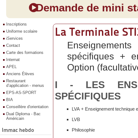
Demande de mini sta
Inscriptions
La Terminale ST
Uniforme scolaire
iServices
Enseignement
Contact
Carte des formations
spécifiques +
e
Internat
Option (facultativ
APEL
Anciens Élèves
Restaurant
I - LES ENS
d’application - menus
EPS-AS-SPORT
SPÉCIFIQUES
BIA
Conseillère d'orientation
LVA + Enseignement technique 
Dual Diploma - Bac
Américain
LVB
Immac hebdo
Philosophie