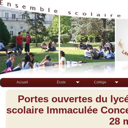
Accueil
École
Collège
Portes ouvertes du lyc
scolaire Immaculée Concep
28 