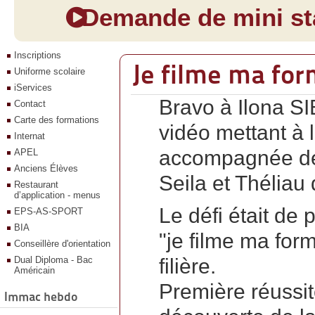
Demande de mini sta
Inscriptions
Je filme ma fo
Uniforme scolaire
iServices
Bravo à Ilona S
Contact
Carte des formations
vidéo mettant à 
Internat
accompagnée de
APEL
Anciens Élèves
Seila et Théliau
Restaurant
d’application - menus
Le défi était de 
EPS-AS-SPORT
BIA
https://www.youtube.com/watch?
"je filme ma form
v=7rOFsyAsXwc
Conseillère d'orientation
Dual Diploma - Bac
filière.
Américain
Première réussite
Immac hebdo