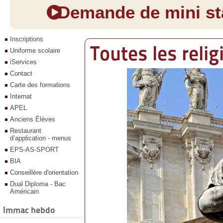
Demande de mini sta
Inscriptions
Toutes les relig
Uniforme scolaire
iServices
Contact
Carte des formations
Internat
APEL
Anciens Élèves
Restaurant
d’application - menus
EPS-AS-SPORT
BIA
Conseillère d'orientation
Dual Diploma - Bac
Américain
Immac hebdo