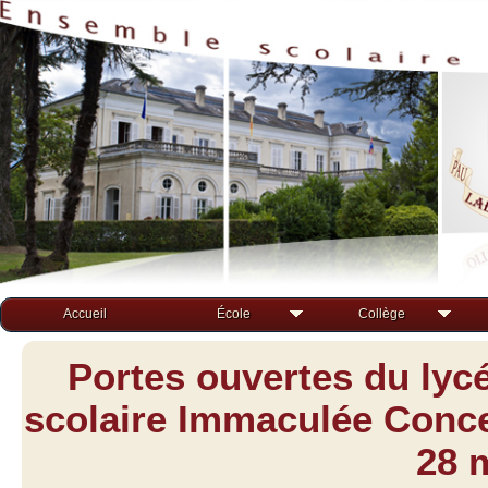
Accueil
École
Collège
Portes ouvertes du lyc
scolaire Immaculée Concep
28 