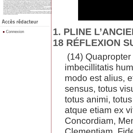
Accès rédacteur
1. PLINE L’ANCIE
Connexion
18 RÉFLEXION SU
(14) Quapropter 
imbecillitatis hu
modo est alius, e
sensus, totus vis
totus animi, tot
atque etiam ex vi
Concordiam, Me
Clementiam, Fide