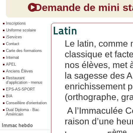
Demande de mini sta
Inscriptions
Latin
Uniforme scolaire
iServices
Le latin, comme 
Contact
Carte des formations
classique et fact
Internat
nos élèves, met à
APEL
Anciens Élèves
la sagesse des A
Restaurant
d’application - menus
enrichissement po
EPS-AS-SPORT
(orthographe, gr
BIA
Conseillère d'orientation
A l’Immaculée Co
Dual Diploma - Bac
Américain
raison d’une heu
Immac hebdo
ème