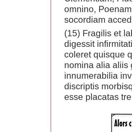
omnino, Poenam 
socordiam accedi
(15) Fragilis et l
digessit infirmit
coleret quisque 
nomina alia aliis
innumerabilia in
discriptis morbis
esse placatas tr