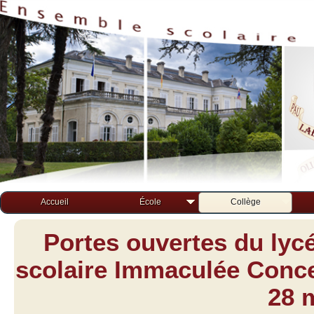
Accueil
École
Collège
Portes ouvertes du lyc
scolaire Immaculée Concep
28 