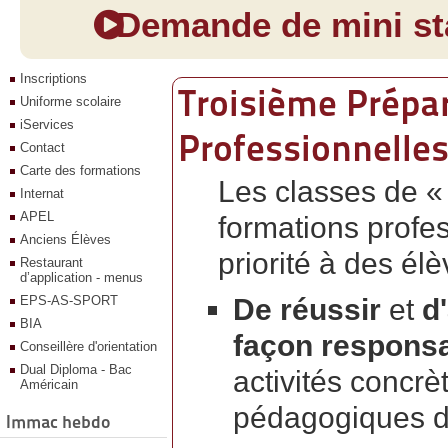
Demande de mini sta
Inscriptions
Troisième Prépa
Uniforme scolaire
iServices
Professionnelle
Contact
Carte des formations
Les classes de «
Internat
APEL
formations profe
Anciens Élèves
priorité à des élè
Restaurant
d’application - menus
EPS-AS-SPORT
De réussir
et
d
BIA
façon respons
Conseillère d'orientation
Dual Diploma - Bac
activités concr
Américain
pédagogiques di
Immac hebdo