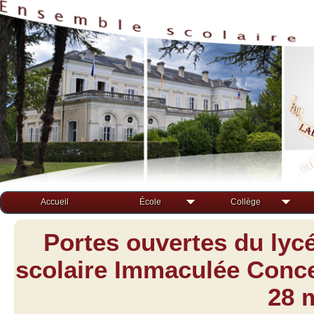
Accueil
École
Collège
Portes ouvertes du lyc
scolaire Immaculée Concep
28 