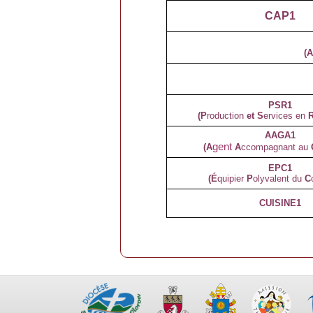
CAP1
(
PSR1
(P
roduction
et S
ervices en
AAGA1
gent
(A
A
ccompagnant au
EPC1
(É
quipier
P
olyvalent
du
C
CUISINE1