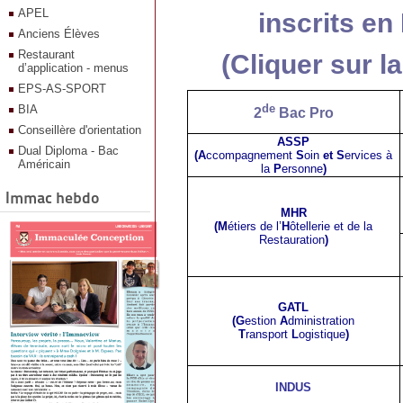
APEL
inscrits en
Anciens Élèves
Restaurant
(Cliquer sur la
d’application - menus
EPS-AS-SPORT
de
BIA
2
Bac Pro
Conseillère d'orientation
ASSP
Dual Diploma - Bac
(A
ccompagnement
S
oin
et S
ervices
à
Américain
la
P
ersonne
)
Immac hebdo
MHR
(M
étiers
de l’
H
ôtellerie et de la
R
estauration
)
GATL
(G
estion
A
dministration
T
ransport
L
ogistique
)
INDUS