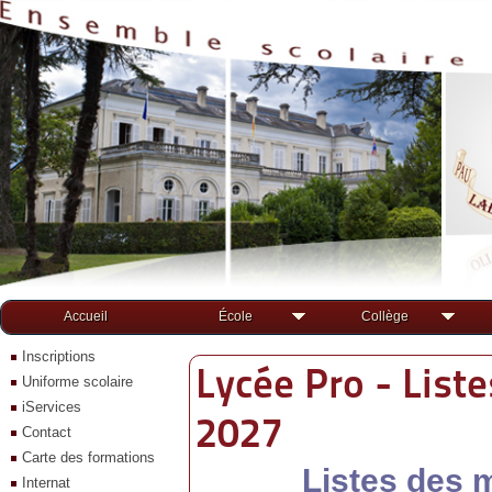
Accueil
École
Collège
Inscriptions
Lycée Pro - List
Uniforme scolaire
iServices
2027
Contact
Carte des formations
Listes des 
Internat