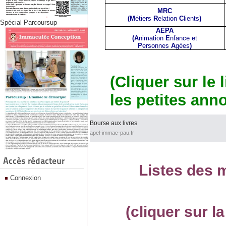
MRC
(M
étiers
R
elation
C
lients
)
Spécial Parcoursup
AEPA
(A
nimation
E
nfance et
P
ersonnes
A
gées
)
(Cliquer sur le
les petites ann
Bourse aux livres
apel-immac-pau.fr
Accès rédacteur
Listes des 
Connexion
(cliquer sur la