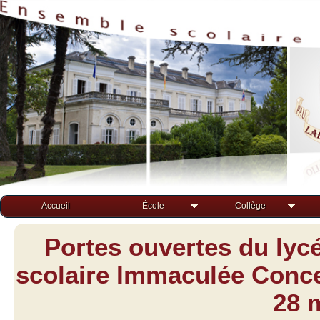
Accueil
École
Collège
Portes ouvertes du lyc
scolaire Immaculée Concep
28 